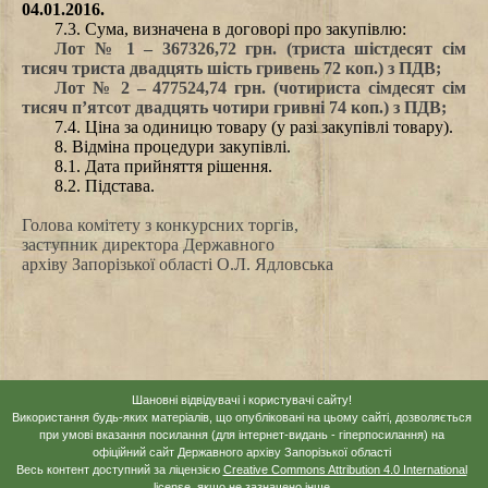
04
.
01
.201
6
.
7.3. Сума, визначена в договорі про закупівлю:
Лот № 1 – 367326,72 грн. (триста шістдесят сім
тисяч триста двадцять шість гривень 72 коп.) з ПДВ;
Лот № 2 – 477524,74 грн. (чотириста сімдесят сім
тисяч п’ятсот двадцять чотири гривні 74 коп.) з ПДВ;
7.4. Ціна за одиницю товару (у разі закупівлі товару).
8. Відміна процедури закупівлі.
8.1. Дата прийняття рішення.
8.2. Підстава.
Голова комітету з конкурсних торгів,
заступник директора Державного
архіву Запорізької області
О.Л. Ядловська
Шановні відвідувачі і користувачі сайту!
Використання будь-яких матеріалів, що опубліковані на цьому сайті, дозволяється
при умові вказання посилання (для інтернет-видань - гіперпосилання) на
офіційний сайт Державного архіву Запорізької області
Весь контент доступний за ліцензією
Creative Commons Attribution 4.0 International
license
, якщо не зазначено інше