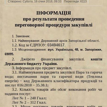
Створено: Субота, 16 січня 2016, 09:33
Перегляди: 6113
ІНФОРМАЦІЯ
про результати проведення
переговорної процедури закупівлі
1. Замовник
:
1.1. Найменування
:
Державний архів Запорізької області.
1.2. Код за ЄДРПОУ
:
03494617.
1.3. Місцезнаходження:
вул. Українська, 48, м. Запоріжжя,
69095.
2. Джерело фінансування закупівлі.
к
ошти
Державного бюджету України
.
3. Інформація про предмет закупівлі.
3.1. Найменування предмета закупівлі
Пара та гаряча
вода; постачання пари та гарячої води (Теплова
енергія) − код Державного класифікатора продукції та
послуг 016:2010 − 35.30.1
;
3.2. Кількість товарів або обсяг виконання робіт чи
надання послуг
:
Лот № 1 – 240 Гкал;
Лот № 2 – 312
Гкал.
3.3. Місце поставки товарів, виконання робіт чи