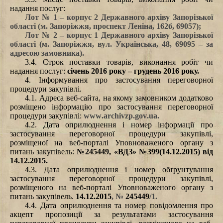
надання послуг
:
Лот № 1 – корпус 2 Державного архіву Запорізької
області (м. Запоріжжя, проспект Леніна, 162б, 69057);
Лот № 2 – корпус 1 Державного архіву Запорізької
області (м. Запоріжжя, вул. Українська, 48, 69095 – за
адресою замовника).
3.4. Строк поставки товарів, виконання робіт чи
надання послуг
:
січень 2016 року – грудень 2016 року.
4. Інформування про застосування переговорної
процедури закупівлі.
4.1. Адреса веб-сайта, на якому замовником додатково
розміщено інформацію про застосування переговорної
процедури закупівлі
:
www
.
archivzp
.
gov
.
ua
.
4.2. Дата оприлюднення і номер інформації про
застосування переговорної процедури закупівлі,
розміщеної на веб-порталі Уповноваженого органу з
питань закупівель:
№245449, «ВДЗ» №399(14.12.2015) від
14.12.2015.
4.3. Дата оприлюднення і номер обґрунтування
застосування переговорної процедури закупівлі,
розміщеного на веб-порталі Уповноваженого органу з
питань закупівель.
14.12.2015
, №
245449
/1.
4.4. Дата оприлюднення та номер повідомлення про
акцепт пропозиції за результатами застосування