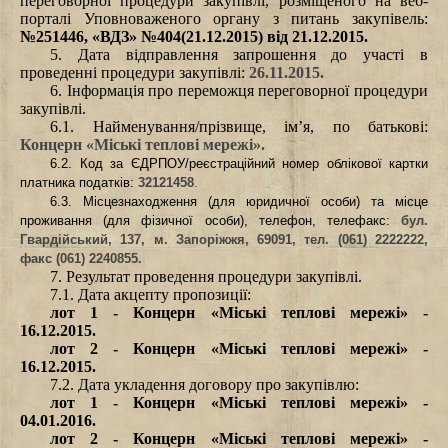
переговорної процедури закупівлі, розміщеного на веб-
порталі Уповноваженого органу з питань закупівель
:
№
251446
, «ВДЗ» №
404
(
21
.12.2015) від
21
.12.2015.
5. Дата відправлення запрошення до участі в
проведенні процедури закупівлі
:
26.11.2015.
6. Інформація про переможця переговорної процедури
закупівлі.
6.1. Найменування/прізвище, ім’я, по батькові:
Концерн «Міські теплові мережі».
6.2. Код за ЄДРПОУ/реєстраційний номер облікової картки
платника податків
:
32121458
.
6.3. Місцезнаходження (для юридичної особи) та місце
проживання (для фізичної особи), телефон, телефакс
:
бул.
Гвардійський, 137, м. Запоріжжя, 69091,
тел. (061) 2222222,
факс
(061) 2240855.
7. Результат проведення процедури закупівлі.
7.1. Дата акцепту пропозиції
:
лот 1 - Концерн «Міські теплові мережі» -
16
.
12
.2015.
лот 2 - Концерн «Міські теплові мережі» -
16
.
12
.2015.
7.2. Дата укладення договору про закупівлю
:
лот 1 - Концерн «Міські теплові мережі» -
04
.
01
.201
6
.
лот 2 - Концерн «Міські теплові мережі» -