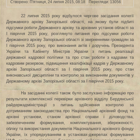
Створено: П'ятниця, 24 липня 2015, 08:18
Перегляди: 13056
22 липня 2015 року відбулося чергове засідання колегії
Державного архіву Запорізької області, на якому
були підбиті
підсумки роботи Державного архіву та архівних установ області за
І півріччя 2015 року, розглянуто питання про
підсумки роботи
Державного архіву Запорізької області зі зверненнями громадян за
І півріччя 2015 року, про виконання актів і доручень Президента
України та Кабінету Міністрів України з питань реалізації
державної кадрової політики та про стан роботи з кадрами та
кадровим резервом, підвищення кваліфікації кадрів у Державному
архіві Запорізької області за І півріччя 2015 року, про стан
виконавської дисципліни та контролю за виконанням документів у
Державному архіві Запорізької області за І півріччя 2015 року
.
На засіданні колегії також було заслухано інформацію про
результати комплексної перевірки архівного відділу Бердянської
райдержадміністрації з питань здійснення контролю за
дотриманням законодавства про Національний архівний фонд та
архівні установи, станом архівної справи і діловодства,
забезпеченням формування, комплектування, збереженості,
обліку та використання документів Національного архівного фонду
України, їх упорядкуванням в установах-джерелах формування