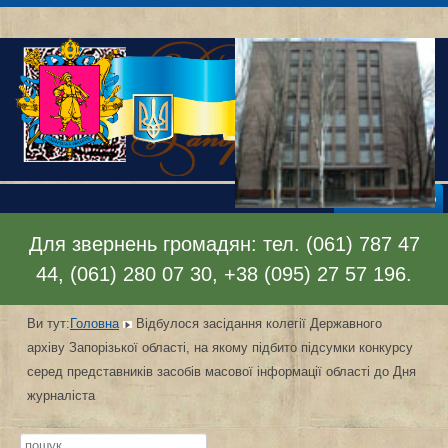
Відкрити меню
Для звернень громадян: тел. (061) 787 47
44, (061) 280 07 30, +38 (095) 27 57 196.
Ви тут:
Головна
Відбулося засідання колегії Державного
архіву Запорізької області, на якому підбито підсумки конкурсу
серед представників засобів масової інформації області до Дня
журналіста
Пошук...