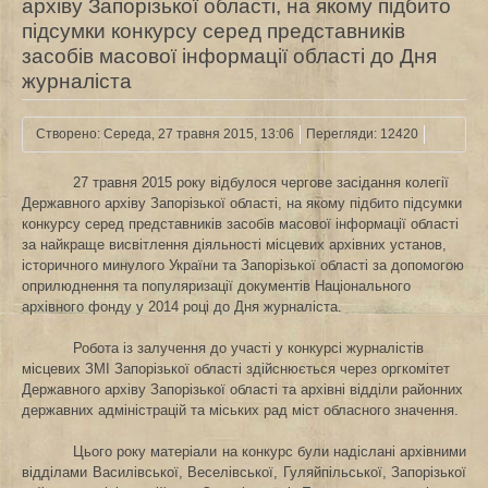
архіву Запорізької області, на якому підбито
підсумки конкурсу серед представників
засобів масової інформації області до Дня
журналіста
Створено: Середа, 27 травня 2015, 13:06
Перегляди: 12420
27 травня 2015 року відбулося чергове засідання колегії
Державного архіву Запорізької області, на якому підбито підсумки
конкурсу серед представників засобів масової інформації області
за найкраще висвітлення діяльності місцевих архівних установ,
історичного минулого України та Запорізької області за допомогою
оприлюднення та популяризації документів Національного
архівного фонду у 2014 році до Дня журналіста.
Робота із залучення до участі у конкурсі журналістів
місцевих ЗМІ Запорізької області здійснюється через оргкомітет
Державного архіву Запорізької області та архівні відділи районних
державних адміністрацій та міських рад міст обласного значення.
Цього року матеріали на конкурс були надіслані архівними
відділами Василівської, Веселівської, Гуляйпільської, Запорізької