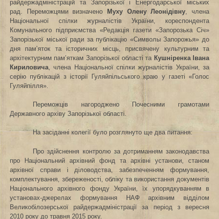
райдержадміністрацій та Запорізької і Енергодарської міських
рад. Переможцями визначено
Муху Олену Леонідівну
, члена
Національної спілки журналістів України, кореспондента
Комунального підприємства «Редакція газети «Запорозька Січ»
Запорізької міської ради за публікацію «Символы Запорожья» до
дня пам’яток та історичних місць, присвячену культурним та
архітектурним пам’яткам Запорізької області та
Кушніренка Івана
Кириловича
, члена Національної спілки журналістів України, за
серію публікацій з історії Гуляйпільського краю у газеті «Голос
Гуляйпілля».
Переможців нагороджено Почесними грамотами
Державного архіву Запорізької області.
На засіданні колегії було розглянуто ще два питання:
Про здійснення контролю за дотриманням законодавства
про Національний архівний фонд та архівні установи, станом
архівної справи і діловодства, забезпеченням формування,
комплектування, збереженості, обліку та використання документів
Національного архівного фонду України, їх упорядкуванням в
установах-джерелах формування НАФ архівним відділом
Великобілозерської райдержадміністрації за період з вересня
2010 року до травня 2015 року.