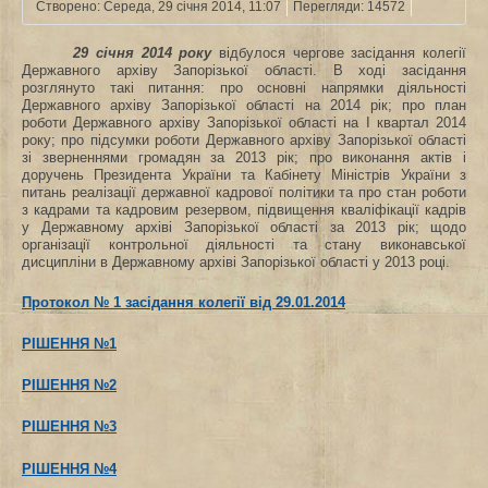
Створено: Середа, 29 січня 2014, 11:07
Перегляди: 14572
29 січня 2014
року
відбулося чергове засідання колегії
Державного архіву Запорізької області. В ході засідання
розглянуто такі питання: про основні напрямки діяльності
Державного архіву Запорізької області на 2014 рік; про план
роботи Державного архіву Запорізької області на І квартал 2014
року; про підсумки роботи Державного архіву Запорізької області
зі зверненнями громадян за 2013 рік; про виконання актів і
доручень Президента України та Кабінету Міністрів України з
питань реалізації державної кадрової політики та про стан роботи
з кадрами та кадровим резервом, підвищення кваліфікації кадрів
у Державному архіві Запорізької області за 2013 рік; щодо
організації контрольної діяльності та стану виконавської
дисципліни в Державному архіві Запорізької області у 2013 році.
Протокол № 1 засідання колегії від 29.01.2014
РІШЕННЯ №1
РІШЕННЯ №2
РІШЕННЯ №3
РІШЕННЯ №4