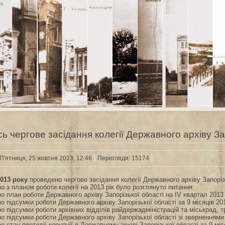
ь чергове засідання колегії Державного архіву За
П'ятниця, 25 жовтня 2013, 12:46
Перегляди: 15174
013 року
проведено чергове засідання колегії Державного архіву Запоріз
но з планом роботи колегії на 2013 рік було розглянуто питання:
ро план роботи Державного архіву Запорізької області на ІV квартал 2013 
ро підсумки роботи Державного архіву Запорізької області за 9 місяців 20
ро підсумки роботи архівних відділів райдержадміністрацій та міськрад, тр
ро підсумки роботи Державного архіву Запорізької області зі зверненнями 
ро стан протидії корупції в Державному архіві Запорізької області за 9 міс