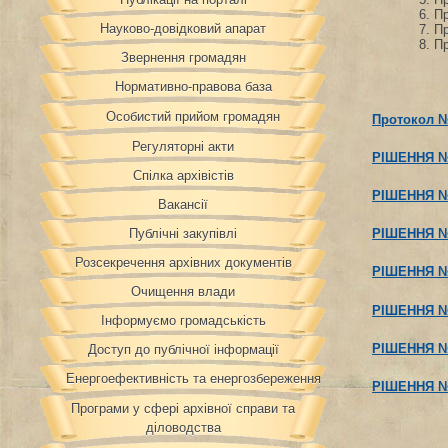
6. П
Науково-довідковий апарат
7. П
8. П
Звернення громадян
Нормативно-правова база
Особистий прийом громадян
Протокол № 
Регуляторні акти
РІШЕННЯ 
Спілка архівістів
РІШЕННЯ 
Вакансії
Публічні закупівлі
РІШЕННЯ 
Розсекречення архівних документів
РІШЕННЯ 
Очищення влади
РІШЕННЯ 
Інформуємо громадськість
РІШЕННЯ 
Доступ до публічної інформації
Енергоефективність та енергозбереження
РІШЕННЯ 
Програми у сфері архівної справи та
діловодства