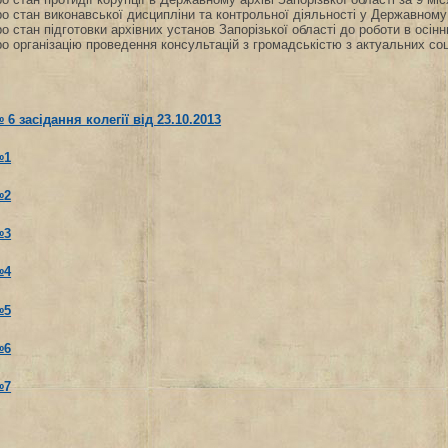
ро стан виконавської дисципліни та контрольної діяльності у Державному а
ро стан підготовки архівних установ Запорізької області до роботи в осін
ро організацію проведення консультацій з громадськістю з актуальних соц
6 засідання колегії від 23.10.2013
№1
№2
№3
№4
№5
№6
№7