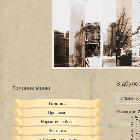
Відбулос
Головне меню
Створено: 
Головна
23 жовтня 2
Про архів
Згід
1. П
Нормативна база
2. П
3. П
Виставки
4. П
Публікації на порталі
5. П