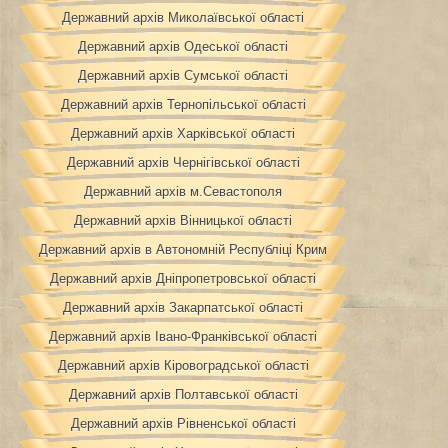
Державний архів Миколаївської області
Державний архів Одеської області
Державний архів Сумської області
Державний архів Тернопільської області
Державний архів Харківської області
Державний архів Чернігівської області
Державний архів м.Севастополя
Державний архів Вінницької області
Державний архів в Автономній Республіці Крим
Державний архів Дніпропетровської області
Державний архів Закарпатської області
Державний архів Івано-Франківської області
Державний архів Кіровоградської області
Державний архів Полтавської області
Державний архів Рівненської області