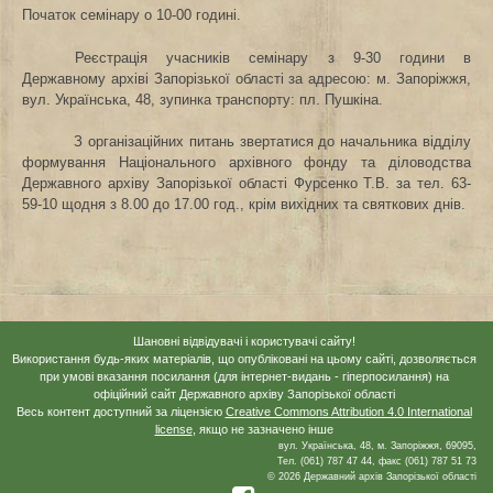
Початок семінару о 10-00 годині.
Реєстрація учасників семінару з 9-30 години в
Державному архіві Запорізької області за адресою: м. Запоріжжя,
вул. Українська, 48, зупинка транспорту: пл. Пушкіна.
З організаційних питань звертатися до начальника відділу
формування Національного архівного фонду та діловодства
Державного архіву Запорізької області Фурсенко Т.В. за тел. 63-
59-10 щодня з 8.00 до 17.00 год., крім вихідних та святкових днів.
Шановні відвідувачі і користувачі сайту!
Використання будь-яких матеріалів, що опубліковані на цьому сайті, дозволяється
при умові вказання посилання (для інтернет-видань - гіперпосилання) на
офіційний сайт Державного архіву Запорізької області
Весь контент доступний за ліцензією
Creative Commons Attribution 4.0 International
license
, якщо не зазначено інше
вул. Українська, 48, м. Запоріжжя, 69095,
Тел. (061) 787 47 44, факс (061) 787 51 73
© 2026 Державний архів Запорізької області