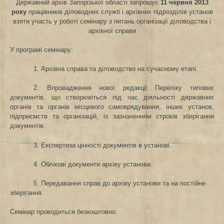
Державний архів Запорізької області запрошує
11 червня 2013
року
працівників діловодних служб і архівних підрозділів установ
взяти участь у роботі семінару з питань організації діловодства і
архівної справи
У програмі семінару:
1. Архівна справа та діловодство на сучасному етапі.
2. Впровадження нової редакції Переліку типових
документів, що створюються під час діяльності державних
органів
та органів місцевого самоврядування, інших установ,
підприємств та організацій, із зазначенням строків зберігання
документів.
3. Експертиза цінності документів в установі.
4. Облікові документи архіву установи.
5. Передавання справ до архіву установи та на постійне
зберігання.
Семінар проводиться безкоштовно.