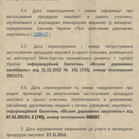
4.4. Дата оприлюднення і номер інформації про
застосування процедури закупівлі в одного учасника,
опублікованої у відповідних міжнародних виданнях (у випадках,
передбачених Законом України «Про здійснення державних
закупівель») (
2289-17
).
4.5. Дата оприлюднення і номер обґрунтування
застосування процедури закупівлі в одного учасника, розміщеного
на веб-порталі Міністерства економічного розвитку і торгівлі
України:
інформаційний бюлетень «Вісник державних
закупівель» від 31.12.2012 № 141 (743), номер оголошення
350317/1.
4.6. Дата оприлюднення та номер повідомлення про
акцепт пропозиції за результатами застосування процедури
закупівлі в одного учасника, опублікованого в державному
офіційному друкованому виданні з питань державних закупівель
:
інформаційний бюлетень «Вісник державних закупівель» від
07.01.2013
№
2 (745),
номер оголошення
008287
.
5. Дата відправлення запрошення до участі в проведенні
процедури закупівлі
:
23.11.2012.