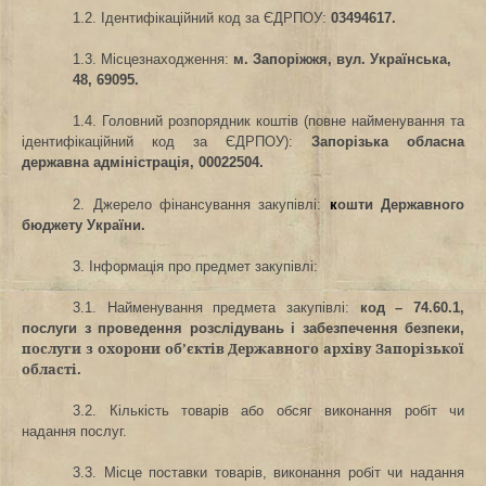
1.2. Ідентифікаційний код за ЄДРПОУ
:
03494617.
1.3. Місцезнаходження:
м. Запоріжжя, вул. Українська,
48, 69095.
1.4. Головний розпорядник коштів (повне найменування та
ідентифікаційний код за ЄДРПОУ):
Запорізька обласна
державна адміністрація, 00022504.
2. Джерело фінансування закупівлі
:
к
ошти Державного
бюджету України.
3. Інформація про предмет закупівлі:
3.1. Найменування предмета закупівлі
:
код –
74.60.1,
послуги з проведення розслідувань і забезпечення безпеки,
послуги з охорони об’єктів Державного архіву Запорізької
області
.
3.2. Кількість товарів або обсяг виконання робіт чи
надання послуг
.
3.3. Місце поставки товарів, виконання робіт чи надання