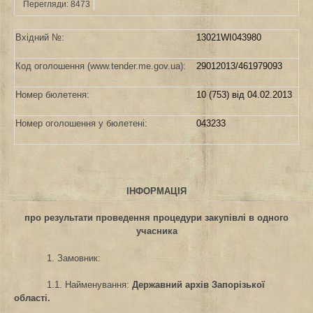
Перегляди: 8473
Вхідний №:
13021WI043980
Код оголошення (www.tender.me.gov.ua):
29012013/461979093
Номер бюлетеня:
10 (753) від 04.02.2013
Номер оголошення у бюлетені:
043233
ІНФОРМАЦІЯ
про результати проведення процедури закупівлі в одного
учасника
1. Замовник:
1.1. Найменування:
Державний архів Запорізької
області.