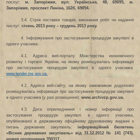
послуг
:
м. Запоріжжя, вул. Українська, 48, 69095, м.
Запоріжжя, проспект Леніна, 162б, 69054.
3.4. Строк поставки товарів, виконання робіт чи надання
послуг
:
січень 2013 року – грудень 2013 року.
4. Інформування про застосування процедури закупівлі в
одного учасника:
4.1. Адреса веб-порталу Міністерства економічного
розвитку і торгівлі України, на якому розміщувалась інформація
про застосування процедури закупівлі в одного учасника:
www.tender.me.gov.ua.
4.2. Адреса веб-сайту, на якому замовником додатково
розміщувалась інформація про застосування процедури закупівлі
в одного учасника (у разі розміщення):
www
.
archivzp
.
gov
.
ua
.
4.3. Дата оприлюднення і номер інформації про
застосування процедури закупівлі в одного учасника,
опублікованої в державному офіційному друкованому виданні з
питань державних закупівель
:
інформаційний бюлетень
«Вісник державних закупівель» від 31.12.2012 № 141 (743),
номер оголошення 350317.