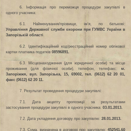
6. Інформація про переможця процедури закупівлі в
одного учасника:
6.1. Найменування/прізвище, ім’я, по батькові
:
Управління Державної служби охорони при ГУМВС України в
Запорізькій області
.
6.2. Ідентифікаційний код/реєстраційний номер облікової
картки платника податків
08596891.
6.3. Місцезнаходження (для юридичної особи) та місце
проживання (для фізичної особи), телефон, телефакс
:
м.
Запоріжжя, вул. Запорізька, 15, 69002,
тел. (0612) 62 20 01,
факс (0612) 62 20 11.
7. Результат проведення процедури закупівлі:
7.1. Дата акцепту пропозиції за результатами
застосування процедури закупівлі в одного учасника
:
03.01.2013.
7.2. Дата укладення договору про закупівлю:
28.01.2013.
7.3. Сума, визначена в договорі про закупівлю:
452541,60