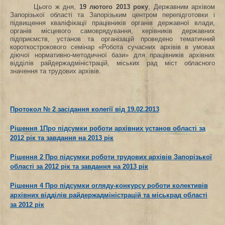
Цього ж дня,
19 лютого 2013 року
, Державним архівом
Запорізької області та Запорізьким центром перепідготовки і
підвищення кваліфікації працівників органів державної влади,
органів місцевого самоврядування, керівників державних
підприємств, установ та організацій проведено тематичний
короткострокового семінар «Робота сучасних архівів в умовах
діючої нормативно-методичної бази» для працівників архівних
відділів
райдержадміністрацій,
міських рад міст обласного
значення та трудових архівів.
Протокол № 2 засідання колегії від 19.02.2013
Рішення 1Про підсумки роботи архівних установ області за
2012 рік та завдання на 2013 рік
Рішення 2 Про підсумки роботи трудових архівів Запорізької
області за 2012 рік та завдання на 2013 рік
Рішення 4 Про підсумки огляду-конкурсу роботи колективів
архівних відділів райдержадміністрацій та міськрад області
за 2012 рік