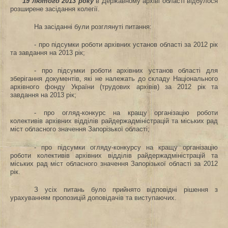
19 лютого 2013 року
в Державному архіві області відбулося
розширене засідання колегії.
На засіданні були розглянуті питання
:
- про підсумки роботи архівних установ області за 2012 рік
та завдання на 2013 рік;
- про підсумки роботи архівних установ області для
зберігання документів, які не належать до складу Національного
архівного фонду України (трудових архівів) за 2012 рік та
завдання на 2013 рік;
- про огляд-конкурс на кращу
організацію роботи
колективів архівних відділів райдержадміністрацій та міських рад
міст обласного значення Запорізької області;
- про підсумки огляду-конкурсу на кращу
організацію
роботи
колективів архівних відділів райдержадміністрацій та
міських рад міст обласного значення Запорізької області за 2012
рік.
З усіх питань було прийнято відповідні рішення з
урахуванням пропозицій доповідачів та виступаючих.