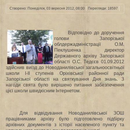
Створено: Понеділок, 03 вересня 2012, 08:00
Перегляди: 18597
Відповідно до доручення
голови Запорізької
облдержадміністрації О.М.
Пеклушенка директор
Державного архіву Запорізької
області О.С. Тедєєв 01.09.2012
здійснив виїзд до Новоданилівської загальноосвітньої
школи І-ІІ ступенів Оріхівської районної ради
Запорізької області на святкування Дня знань. З
нагоди свята було вирішено питання забезпечення
цієї школи швидкісним Інтернетом.
Для відвідування Новоданилівської ЗОШ
працівниками архіву було підготовлено підбірку
архівних документів з історії населеного пункту та