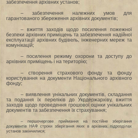
забезпечення архівних установ;
– забезпечення належних умов для
гарантованого збереження архівних документів;
– вжиття заходів щодо посилення пожежної
безпеки архівних приміщень та забезпечення надійної
експлуатації архівних будівель, інженерних мереж та
комунікацій;
– посилення режиму охорони та доступу до
архівних приміщень і на територію;
– створення страхового фонду та фонду
користування на документи Національного архівного
фонду;
– виявлення унікальних документів, складання
та подання їх переліків до Укрдержархіву, вжиття
заходів щодо проведення грошової оцінки унікальних
документів та забезпечення їх страхування;
– першочергове приймання на постійне зберігання
документів НАФ строки зберігання яких в архівних підрозділах
установ закінчилися;