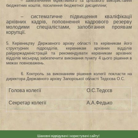
– забезпечення ефективного та цільового використання
бюджетних коштів, посилення бюджетної дисципліни;
– систематичне підвищення кваліфікації
архівних кадрів, поповнення кадрового резерву
молодими спеціалістами, запобігання проявам
корупції.
5. Керівництву Державного архіву області та керівникам його
структурних підрозділів, керівникам архівних відділів
райдержадміністрацій та рекомендувати керівникам архівних
відділів міськрад забезпечити виконання пункту 4 цього рішення в
межах повноважень.
6. Контроль за виконанням рішення колегії покласти на
директора Державного архіву Запорізької області Тедєєва О.С.
Голова колегії
О.С.Тедєєв
Секретар колегії
А.А.Федько
Шановні відвідувачі і користувачі сайту!