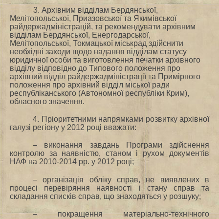
3. Архівним відділам Бердянської,
Мелітопольської, Приазовської та Якимівської
райдержадміністрацій, та рекомендувати архівним
відділам Бердянської, Енергодарської,
Мелітопольської, Токмацької міськрад здійснити
необхідні заходи щодо надання відділам статусу
юридичної особи та виготовлення печатки архівного
відділу відповідно до Типового положення про
архівний відділ райдержадміністрації та Примірного
положення про архівний відділ міської ради
республіканського (Автономної республіки Крим),
обласного значення.
4. Пріоритетними напрямками розвитку архівної
галузі регіону у 2012 році вважати:
– виконання завдань Програми здійснення
контролю за наявністю, станом і рухом документів
НАФ на 2010-2014 рр. у 2012 році;
– організація обліку справ, не виявлених в
процесі перевіряння наявності і стану справ та
складання списків справ, що знаходяться у розшуку;
– покращення матеріально-технічного