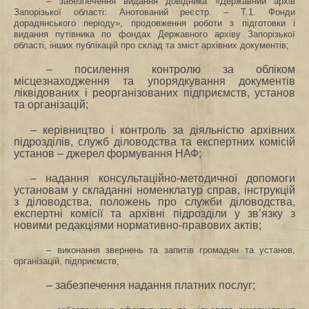
– забезпечення видання довідника «
Державний архів
Запорізької області: Анотований реєстр. – Т.1. Фонди
дорадянського періоду», продовження роботи
з підготовки і
видання путівника по фондах Державного архіву Запорізької
області, інших публікацій про склад та зміст архівних документів;
– посилення контролю за обліком
місцезнаходження та упорядкування документів
ліквідованих і реорганізованих підприємств, установ
та організацій;
– керівництво і контроль за діяльністю архівних
підрозділів, служб діловодства та експертних комісій
установ – джерел формування НАФ;
– надання консультаційно-методичної допомоги
установам у складанні номенклатур справ, інструкцій
з діловодства, положень про служби діловодства,
експертні комісії та архівні підрозділи у зв’язку з
новими редакціями нормативно-правових актів;
– виконання звернень та запитів громадян та установ,
організацій, підприємств;
– забезпечення надання платних послуг;