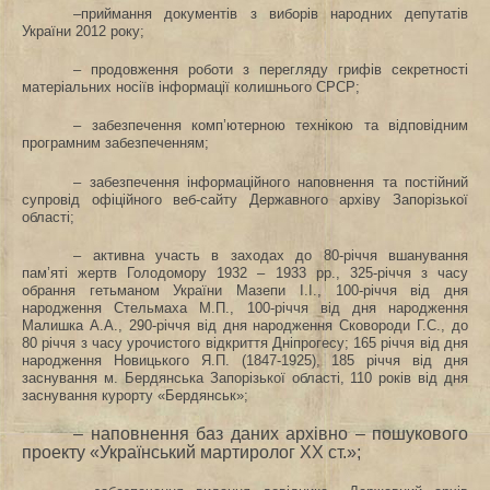
–приймання документів з виборів народних депутатів
України 2012 року;
– продовження роботи з перегляду грифів секретності
матеріальних носіїв інформації колишнього СРСР;
– забезпечення комп’ютерною технікою та відповідним
програмним забезпеченням;
– забезпечення інформаційного наповнення та постійний
супровід офіційного веб-сайту Державного архіву Запорізької
області;
– активна участь в заходах до 80-річчя вшанування
пам’яті жертв Голодомору 1932 – 1933 рр., 325-річчя з часу
обрання гетьманом України Мазепи І.І., 100-річчя від дня
народження Стельмаха М.П., 100-річчя від дня народження
Малишка А.А., 290-річчя від дня народження Сковороди Г.С., до
80 річчя з часу урочистого відкриття Дніпрогесу; 165 річчя від дня
народження Новицького Я.П. (1847-1925), 185 річчя від дня
заснування м. Бердянська Запорізької області, 110 років від дня
заснування курорту «Бердянськ»;
– наповнення баз даних архівно – пошукового
проекту «Український мартиролог ХХ ст.»;