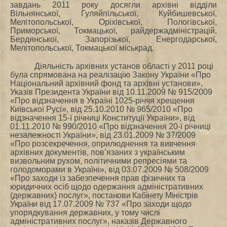
завдань 2011 року досягли архівні відділи
Вільнянської, Гуляйпільської, Куйбишевської,
Мелітопольської, Оріхівської, Пологівської,
Приморської, Токмацької, райдержадміністрацій,
Бердянської, Запорізької,
Енергодарської,
Мелітопольської, Токмацької міськрад.
Діяльність архівних установ області у 2011 році
була спрямована на реалізацію Закону України «Про
Національний архівний фонд та архівні установи»,
Указів Президента України від 10.11.2009 № 915/2009
«Про відзначення в Україні 1025-річчя хрещення
Київської Русі», від 25.10.2010
№ 965/2010 «Про
відзначення 15-ї річниці Конституції України», від
01.11.2010 № 990/2010 «Про відзначення 20-ї річниці
незалежності України»,
від 23.01.2009 № 37/2009
«Про розсекречення, оприлюднення та вивчення
архівних документів, пов’язаних з українським
визвольним рухом, політичними репресіями та
голодоморами в Україні», від 03.07.2009 № 508/2009
«Про заходи із забезпечення прав фізичних та
юридичних осіб щодо одержання адміністративних
(державних) послуг»,
постанови Кабінету Міністрів
України
від 17.07.2009 № 737 «Про заходи щодо
упорядкування державних, у тому числі
адміністративних послуг», наказів Державного