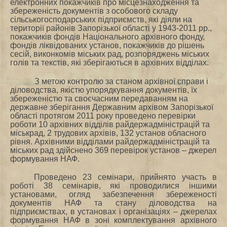
електронних покажчиків про місцезнаходження та
збереженість документів з особового складу
сільськогосподарських підприємств, які діяли на
території районів Запорізької області у 1943-2011 рр.,
покажчиків фондів Національного архівного фонду,
фондів ліквідованих установ, покажчиків до рішень
сесій, виконкомів міських рад, розпоряджень міських
голів та текстів, які зберігаються в архівних відділах.
З метою контролю за станом архівної справи і
діловодства, якістю упорядкування документів, їх
збереженістю та своєчасним передаванням на
державне зберігання Державним архівом Запорізької
області протягом 2011 року проведено перевірки
роботи 10 архівних відділів райдержадміністрацій та
міськрад, 2 трудових архівів, 132 установ обласного
рівня. Архівними відділами райдержадміністрацій та
міських рад здійснено 369 перевірок установ – джерел
формування НАФ.
Проведено 23 семінари, прийнято участь в
роботі 38 семінарів, які проводилися іншими
установами, огляд забезпечення збереженості
документів НАФ та стану діловодства на
підприємствах, в установах і організаціях – джерелах
формування НАФ в зоні комплектування архівного