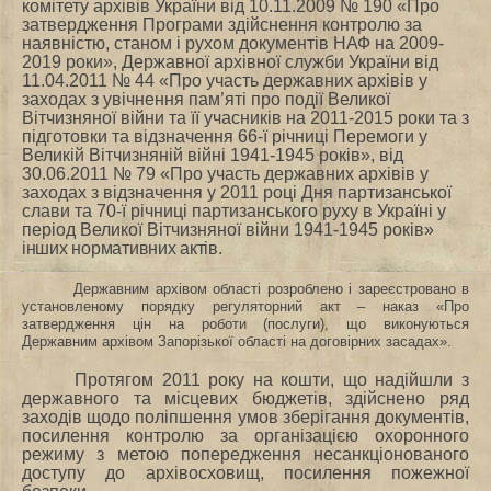
комітету архівів України від 10.11.2009 № 190 «Про
затвердження Програми здійснення контролю за
наявністю, станом і рухом документів НАФ на 2009-
2019 роки», Державної архівної служби України від
11.04.2011 № 44
«
Про участь державних архівів у
заходах з увічнення пам’яті про події Великої
Вітчизняної війни та її учасників на 2011-2015 роки та з
підготовки та відзначення 66-ї річниці Перемоги у
Великій Вітчизняній війні 1941-1945 років»,
від
30.06.2011 № 79 «
Про участь державних архівів у
заходах з відзначення у 2011 році Дня партизанської
слави та 70-ї річниці партизанського руху в Україні у
період Великої Вітчизняної війни 1941-1945 років
»
інших нормативних актів.
Державним архівом області розроблено і зареєстровано в
установленому порядку регуляторний акт – наказ «Про
затвердження цін на роботи (послуги), що виконуються
Державним архівом Запорізької області на договірних засадах».
Протягом 2011 року на кошти, що надійшли з
державного та місцевих бюджетів, здійснено ряд
заходів щодо поліпшення умов зберігання документів,
посилення контролю за організацією охоронного
режиму з метою попередження несанкціонованого
доступу до архівосховищ, посилення пожежної