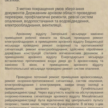
безпеки.
З метою покращення умов зберігання
документів Державним архівом області проведено
перевірки, профілактичні ремонти, ревізії систем
опалення, водопостачання та водовідведення,
електрообладнання, вентиляції.
Архівному відділу Запорізької міськради замінено
приміщення робочої кімнати на більше, проведено ремонт
електрообладнання; в приміщеннях архівного відділу Бердянської
міськради проведено ремонт охоронної та протипожежної
сигналізацій, ремонт електрообладнання,
здійснено оброблення
дерев’яних конструкцій стелажів вогнезахисним розчином; в
приміщеннях архівного відділу Енергодарської міськради
встановлено протипожежні вхідні двері до 5 архівосховищ та
замінено 5 вікон,
в приміщеннях архівного відділу
Мелітопольської міськради проведено ремонт систем опалення
.
Проведено поточний ремонт приміщення архівосховища,
ремонт охоронно-протипожежної сигналізації, систем опалення,
електрообладнання і електромереж, заміри опору ізоляції в
приміщеннях архівного відділу Гуляйпільської
райдержадміністрації. Через відсутність коштів на обслуговування
охоронно-пожежна сигналізація архівного відділу Михайлівської
райдержадміністрації була відключена від центрального пульту
охорони і, таким чином, перестала функціонувати. В зв’язку з цим
в архівосховищі архівного відділу була встановлена автономна