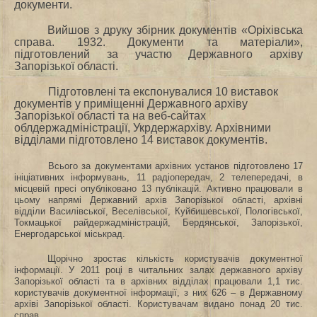
документи.
Вийшов з друку збірник документів «Оріхівська
справа. 1932. Документи та матеріали»,
підготовлений за участю Державного архіву
Запорізької області.
Підготовлені та експонувалися 10 виставок
документів у приміщенні Державного архіву
Запорізької області та на веб-сайтах
облдержадміністрації, Укрдержархіву. Архівними
відділами підготовлено 14 виставок документів.
Всього за документами архівних установ підготовлено 17
ініціативних інформувань, 11 радіопередач, 2 телепередачі, в
місцевій пресі опубліковано 13 публікацій. Активно працювали в
цьому напрямі Державний архів Запорізької області, архівні
відділи Василівської, Веселівської, Куйбишевської, Пологівської,
Токмацької райдержадміністрацій, Бердянської, Запорізької,
Енергодарської міськрад.
Щорічно зростає кількість користувачів документної
інформації. У
2011 році в читальних залах державного архіву
Запорізької області та в архівних відділах працювали 1,1 тис.
користувачів документної інформації, з них 626 – в Державному
архіві Запорізької області. Користувачам видано понад 20 тис.
справ.