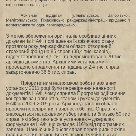
охоронна сигналізація.
Архівним відділам Гуляйпільської, Запорізької,
Мелітопольської і Приазовської райдержадміністрацій придбано 4
вогнегасники та один перезаряджено.
З метою збереження оригіналів особливо цінних
документів НАФ, поліпшення їх фізичного стану
протягом року держархівом області створений
страховий фонд на 85 справ (38,4 тис. кадрів),
відреставровано 4,5 тис. та відремонтовано 20 тис.
аркушів документів. Архівними установами
проведено оправлення та підшивку 2,4 тис. справ,
закартоновано 36,5 тис. справ.
Пріоритетним напрямком роботи архівних
установ у 2011 році було перевіряння наявності
документів НАФ, чому сприяла Програма здійснення
контролю за наявністю, станом і рухом документів
НАФ на 2009-2019 роки. Архівні установи області
провели перевіряння наявності 66 тис. Справ, які
знаходяться на архівному зберіганні, та близько 50 тис
справ, які зберігаються в установах – джерелах
формування НАФ, що складає 116% від програмних
завдань. Найбільший обсяг справ перевірили архівні
відділи Василівської, Веселівської, Гуляйпільської,