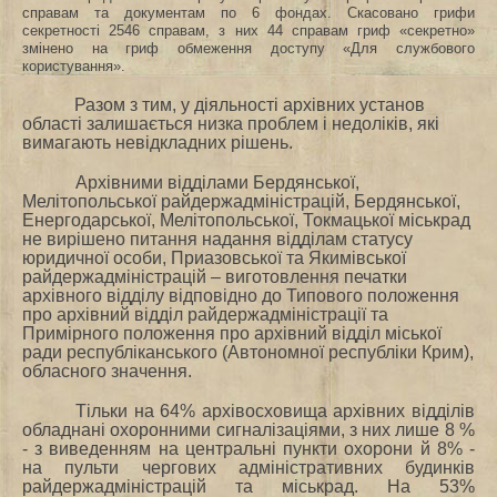
справам та документам по 6 фондах. Скасовано грифи
секретності 2546 справам, з них 44 справам гриф «секретно»
змінено на гриф обмеження доступу «Для службового
користування».
Разом з тим, у діяльності архівних установ
області залишається низка проблем і недоліків, які
вимагають невідкладних рішень.
Архівними відділами Бердянської,
Мелітопольської райдержадміністрацій, Бердянської,
Енергодарської, Мелітопольської, Токмацької міськрад
не вирішено питання надання відділам статусу
юридичної особи,
Приазовської та Якимівської
райдержадміністрацій – виготовлення печатки
архівного відділу відповідно до Типового положення
про архівний відділ райдержадміністрації та
Примірного положення про архівний відділ міської
ради республіканського (Автономної республіки Крим),
обласного значення.
Тільки на 64% архівосховища архівних відділів
обладнані охоронними сигналізаціями, з них лише 8 %
- з виведенням на центральні пункти охорони й 8% -
на пульти чергових адміністративних будинків
райдержадміністрацій та міськрад. На 53%