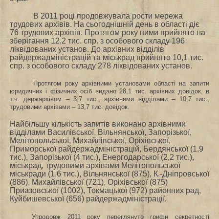
В 2011 році продовжувала рости мережа
трудових архівів. На сьогоднішній день в області діє
76 трудових архівів. Протягом року ними прийнято на
зберігання 12,2 тис. спр. з особового складу 196
ліквідованих установ. До архівних відділів
райдержадміністрацій та міськрад прийнято 10,1 тис.
спр. з особового складу 278 ліквідованих установ.
Протягом року архівними установами області на запити
юридичних і фізичних осіб видано 28,1 тис. архівних довідок, в
т.ч. держархівом – 3,7 тис., архівними відділами – 10,7 тис.,
трудовими архівами – 13,7 тис. довідок.
Найбільшу кількість запитів виконано архівними
відділами Василівської, Вільнянської, Запорізької,
Мелітопольської, Михайлівської, Оріхівської,
Приморської райдержадміністрацій, Бердянської (1,9
тис.), Запорізької (4 тис.),
Енергодарської (2,2 тис.),
міськрад, трудовими архівами Мелітопольської
міськради (1,6 тис.), Вільнянської (875), К.-Дніпровської
(886), Михайлівської (721), Оріхівської (875)
Приазовської (1002), Токмацької (972) районних рад,
Куйбишевської (656) райдержадміністрації.
Упродовж
2011 року переглянуто грифи секретності