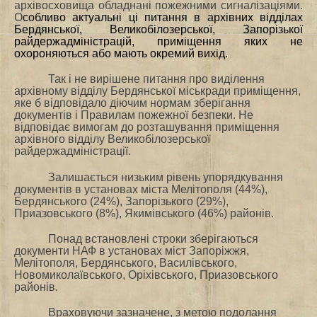
архівосховища обладнані пожежними сигналізаціями.
О
собливо актуальні ці питання в архівних відділах
Бердянської, Великобілозерської, Запорізької
райдержадміністрацій, приміщення яких не
охороняються або мають окремий вихід.
Так і не вирішене питання про виділення
архівному відділу Бердянської міськради приміщення,
яке б відповідало діючим нормам зберігання
документів і Правилам пожежної безпеки. Не
відповідає вимогам до розташування приміщення
архівного відділу Великобілозерської
райдержадміністрації.
Залишається низьким рівень упорядкування
документів в установах міста Мелітополя (44%),
Бердянського (24%),
Запорізького (29%),
Приазовського (8%), Якимівського (46%) районів.
Понад встановлені строки зберігаються
документи НАФ в установах міст Запоріжжя,
Мелітополя, Бердянського, Василівського,
Новомиколаївського,
Оріхівського, Приазовського
районів.
Враховуючи зазначене, з метою подолання