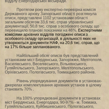
відділу Енергодарської міськради.
Протягом року експертно-перевірна комісія
Державного архіву Запорізької області розглянула
описи, представлені 1102 установами області
загальним обсягом 33,6 тис. справ управлінської
документації, 50,8 тис. справ з особового складу, що
перевищило планові показники на 46%.
Експертними
комісіями архівних відділів погоджені описи з
особового складу організацій, в діяльності яких не
утворюються документи НАФ, на 20,6 тис. справ, що
на 17% більше запланованого.
Найбільший обсяг описів був представлений
установами міст Бердянська, Запоріжжя, Мелітополя,
Василівського, Веселівського, Вільнянського,
Гуляйпільського, Запорізького, Мелітопольського,
Оріхівського, Пологівського, Токмацького районів.
Рівень упорядкування документів в установах-
джерелах комплектування архівних установ в цілому
становить 70% .
На 100% упорядковані документи в установах
міст Бердянська, Енергодара, 90-97% - м. Токмака,
Гуляйпільського,
Куйбишевського, Пологівського,