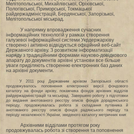
Мелітопольської, Михайлівської, Оріхівської,
Пологівської, Приморської, Токмацької
райдержадміністрацій, Бердянської, Запорізької,
Мелітопольської міськрад.
У напрямку впровадження сучасних
інформаційних технологій у рамках створення
галузевої інформаційної системи Укрдержархіву
створено і активно відвідується офіційний веб-сайт
Державного архіву. З розвитком інформатизації
наряду з традиційними формами науково-довідкового
апарату до документів архівні установи все більше
уваги приділяють створенню електронних баз даних
на архівні документи.
У 2011 році Державним архівом Запорізької області
продовжувалось поповнення електронної версії фондового
каталогу на фонди архіву, покажчика фондів архівних відділів
райдержадміністрацій та міськрад. Завершено роботу з підготовки
до видання анотованого реєстру описів фондів дорадянського
періоду, продовжувалась робота зі складання путівника й
анотованого реєстру описів фондів радянського періоду та
періоду незалежності України, зведеного каталогу метричних книг.
Архівними відділами протягом року
продовжувалась робота зі створення та поповнення