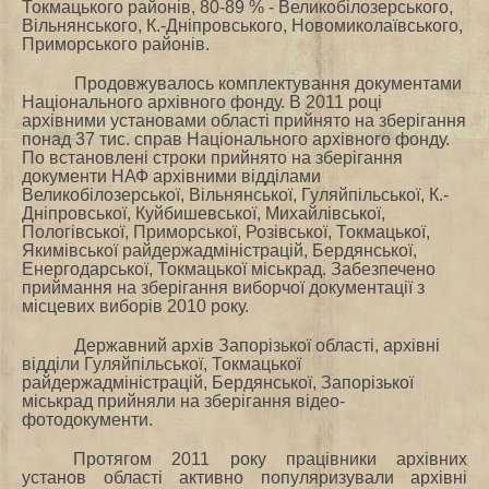
Токмацького районів, 80-89 % - Великобілозерського,
Вільнянського, К.-Дніпровського, Новомиколаївського,
Приморського районів.
Продовжувалось комплектування документами
Національного архівного фонду. В 2011 році
архівними установами області прийнято на зберігання
понад 37 тис. справ Національного архівного фонду.
По встановлені строки прийнято на зберігання
документи НАФ архівними відділами
Великобілозерської, Вільнянської, Гуляйпільської, К.-
Дніпровської, Куйбишевської, Михайлівської,
Пологівської, Приморської, Розівської, Токмацької,
Якимівської райдержадміністрацій, Бердянської,
Енергодарської, Токмацької міськрад. Забезпечено
приймання на зберігання виборчої документації з
місцевих виборів 2010 року.
Державний архів Запорізької області, архівні
відділи Гуляйпільської, Токмацької
райдержадміністрацій, Бердянської, Запорізької
міськрад прийняли на зберігання відео-
фотодокументи.
Протягом 2011 року працівники архівних
установ області активно популяризували архівні