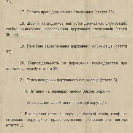
31).
17. Оплата праці державного службовця (стаття 33).
18. Щорічні та додаткові відпустки державних службовців;
соціально-побутове забезпечення державних службовців (статті
35, 36).
19. Пенсійне забезпечення державних службовців (стаття
37).
20. Відповідальність за порушення законодавства про
державну службу (стаття 38).
21. Етика поведінки державного службовця (стаття 5).
III. Питання на перевірку знання Закону України
«Про засади запобігання і протидії корупції»
1. Визначення
термінів: корупція, близькі особи, конфлікт
інтересів, корупційне правопорушення,
неправомірна вигода
(стаття 1).