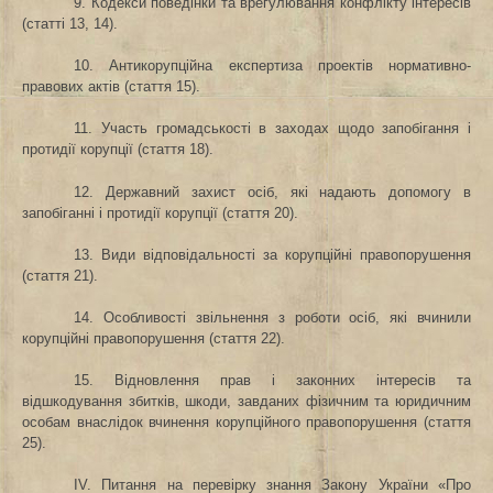
9. Кодекси поведінки та врегулювання конфлікту інтересів
(статті 13, 14).
10. Антикорупційна експертиза проектів нормативно-
правових актів (стаття 15).
11. Участь громадськості в заходах щодо запобігання і
протидії корупції (стаття 18).
12. Державний захист осіб, які надають допомогу в
запобіганні і протидії корупції (стаття 20).
13. Види відповідальності за корупційні правопорушення
(стаття 21).
14. Особливості звільнення з роботи осіб, які вчинили
корупційні правопорушення (стаття 22).
15. Відновлення прав і законних інтересів та
відшкодування збитків, шкоди, завданих фізичним та юридичним
особам внаслідок вчинення корупційного правопорушення (стаття
25).
IV. Питання на перевірку знання Закону України «Про