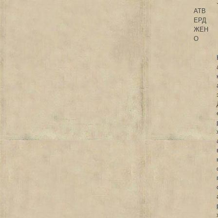
АТВ
ЕРД
ЖЕН
О