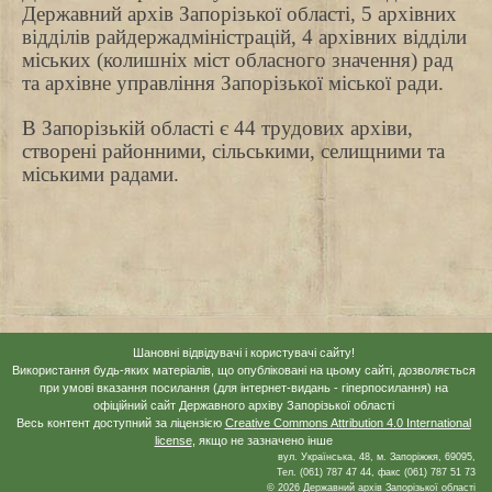
Державний архів Запорізької області, 5 архівних
відділів райдержадміністрацій, 4 архівних відділи
міських (колишніх міст обласного значення) рад
та архівне управління Запорізької міської ради.
В Запорізькій області є 44 трудових архіви,
створені районними, сільськими, селищними та
міськими радами.
Шановні відвідувачі і користувачі сайту!
Використання будь-яких матеріалів, що опубліковані на цьому сайті, дозволяється
при умові вказання посилання (для інтернет-видань - гіперпосилання) на
офіційний сайт Державного архіву Запорізької області
Весь контент доступний за ліцензією
Creative Commons Attribution 4.0 International
license
, якщо не зазначено інше
вул. Українська, 48, м. Запоріжжя, 69095,
Тел. (061) 787 47 44, факс (061) 787 51 73
© 2026 Державний архів Запорізької області