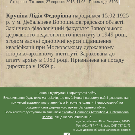
Створено: П'ятниця, 27 вересня 2013, 11:05
Перегляди: 5703
Крупіна Лідія Федорівна
народилася 15.02.1925
р. у м. Дебальцеве Ворошиловградської області.
Закінчила філологічний факультет Запорізького
державного педагогічного інституту в 1949 році,
згодом заочні однорічні курси підвищення
кваліфікації при Московському державному
історико-архівному інституті. Зарахована до
штату архіву в 1950 році. Призначена на посаду
директора у 1959 р.
Шановні відвідувачі і користувачі сайту!
Використання будь-яких матеріалів, що опубліковані на цьому сайті, дозволяється
при умові вказання посилання (для інтернет-видань - гіперпосилання) на
офіційний сайт Державного архіву Запорізької області
Весь контент доступний за ліцензією
Creative Commons Attribution 4.0 International
license
, якщо не зазначено інше
вул. Українська, 48, м. Запоріжжя, 69095,
Тел. (061) 787 47 44, факс (061) 787 51 73
© 2026 Державний архів Запорізької області