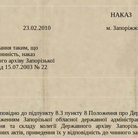
НАКАЗ
23.02.2010
м. Запоріжж
ання таким, що
инність, наказ
го архіву Запорізької
ід 15.07.20
0
3 №
2
2
повідно до підпункту 8.3 пункту 8 Положення про Держ
дженням Запорізької обласної державної адмініст
ня та складу колегії Державного архіву Запорізь
них актів, приведення їх у відповідність до чинного з