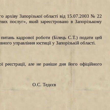
о архіву Запорізької області від 15.07.20
0
3 №
2
2
них послуг», який зареєстровано в Запорізькому
з питань кадрової роботи (Білець С.Т.) подати цей
ного управління юстиції у Запорізькій області.
ої реєстрації, але не раніше дня його офіційного
О.С. Тедєєв