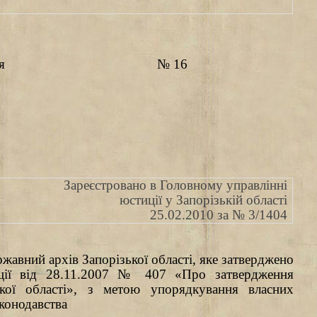
я
№ 16
Зареєстровано в Головному управлінні
юстиції у Запорізькій області
25.02.2010 за № 3/1404
авний архів Запорізької області, яке затверджено
рації від 28.11.2007 № 407 «Про затвердження
кої області», з метою упорядкування власних
аконодавства