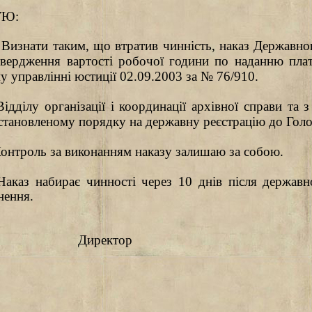
УЮ:
.
Визнати таким, що втратив чинність, наказ Державног
вердження вартості робочої години по наданню плат
у управлінні юстиції 02.09.2003 за № 76/910.
Відділу організації і координації архівної справи та 
встановленому порядку на державну реєстрацію до Голов
Контроль за виконанням наказу залишаю за собою.
Наказ набирає чинності через 10 днів після державн
нення.
Директор