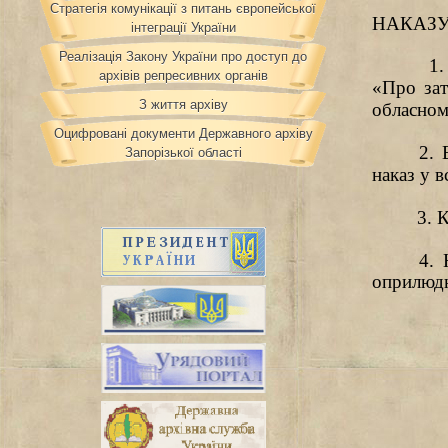
Стратегія комунікації з питань європейської
НАКАЗ
інтеграції України
Реалізація Закону України про доступ до
1
архівів репресивних органів
«Про зат
З життя архіву
обласном
Оцифровані документи Державного архіву
2. 
Запорізької області
наказ у 
3. 
4. 
оприлюд