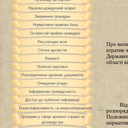
Науково-довідковий апарат
Звернення громадян
Нормативно-правова база
Особистий прийом громадян
Регуляторні акти
Про визн
втратив ч
Спілка архівістів
Державно
Вакансії
області в
Публічні закупівлі
Розсекречення архівних документів
Очищення влади
Інформуємо громадськість
Доступ до публічної інформації
Від
Енергоефективність та енергозбереження
розпоря
Положен
Програми у сфері архівної справи та
норматив
діловодства