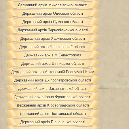
Державний архів Миколаївської області
Державний архів Одеської області
Державний архів Сумської області
Державний архів Тернопільської області
Державний архів Харківської області
Державний архів Чернігівської області
Державний архів м.Севастополя
Державний архів Вінницької області
Державний архів в Автономній Республіці Крим
Державний архів Дніпропетровської області
Державний архів Закарпатської області
Державний архів Івано-Франківської області
Державний архів Кіровоградської області
Державний архів Полтавської області
Державний архів Рівненської області