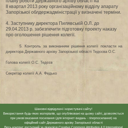
плану роботи
Державного архіву області на
ІІ квартал 2013 року організаційному відділу апарату
Запорізької облдержадміністрації у визначені терміни.
4. Заступнику директора Пилявській О.Л. до
29.04.2013 р. забезпечити підготовку проекту наказу
про оголошення рішення колегії.
5. Контроль за виконанням рішення колегії
покласти на
директора Державного архіву Запорізької області Тедєєва О.С.
Голова колегії
О.С. Тедєєв
Секретар колегії
А.А. Федько
Шановні відвідувачі і користувачі сайту!
Використання будь-яких матеріалів, що опубліковані на цьому сайті, дозволяється
при умові вказання посилання (для інтернет-видань - гіперпосилання) на
офіційний сайт Державного архіву Запорізької області
Весь контент доступний за ліцензією
Creative Commons Attribution 4.0 International