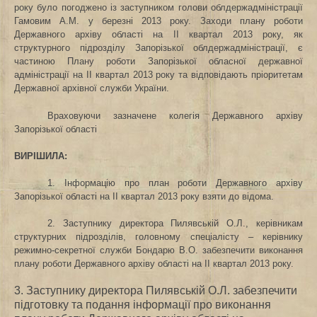
року
було погоджено із заступником голови облдержадміністрації
Гамовим А.М. у березні 2013 року. Заходи плану роботи
Державного архіву області на ІІ квартал 2013 року, як
структурного підрозділу Запорізької облдержадміністрації, є
частиною Плану роботи Запорізької обласної державної
адміністрації на ІІ квартал 2013 року та відповідають пріоритетам
Державної архівної служби України.
Враховуючи зазначене колегія Державного архіву
Запорізької області
ВИРІШИЛА:
1. Інформацію про
план роботи
Державного архіву
Запорізької області на ІІ квартал 2013 року взяти до відома.
2. Заступнику директора Пилявській О.Л., керівникам
структурних підрозділів, головному спеціалісту – керівнику
режимно-секретної служби Бондарю В.О. забезпечити виконання
плану роботи
Державного архіву області на ІІ квартал 2013 року.
3. Заступнику директора Пилявській О.Л. забезпечити
підготовку та подання інформації про виконання